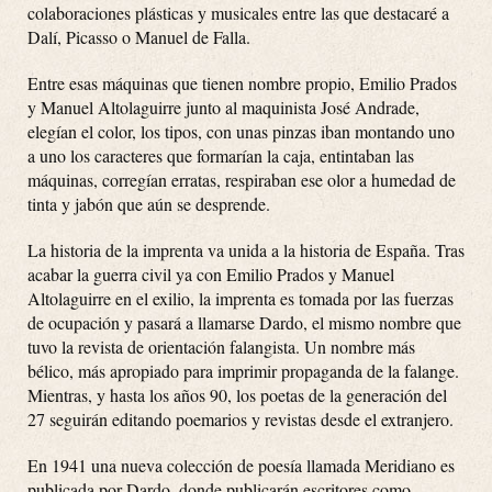
colaboraciones plásticas y musicales entre las que destacaré a
Dalí, Picasso o Manuel de Falla.
Entre esas máquinas que tienen nombre propio, Emilio Prados
y Manuel Altolaguirre junto al maquinista José Andrade,
elegían el color, los tipos, con unas pinzas iban montando uno
a uno los caracteres que formarían la caja, entintaban las
máquinas, corregían erratas, respiraban ese olor a humedad de
tinta y jabón que aún se desprende.
La historia de la imprenta va unida a la historia de España. Tras
acabar la guerra civil ya con Emilio Prados y Manuel
Altolaguirre en el exilio, la imprenta es tomada por las fuerzas
de ocupación y pasará a llamarse Dardo, el mismo nombre que
tuvo la revista de orientación falangista. Un nombre más
bélico, más apropiado para imprimir propaganda de la falange.
Mientras, y hasta los años 90, los poetas de la generación del
27 seguirán editando poemarios y revistas desde el extranjero.
En 1941 una nueva colección de poesía llamada Meridiano es
publicada por Dardo, donde publicarán escritores como