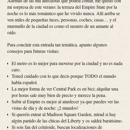
Además de las mil anécdotas que podría contar, me quedo con
mi sorpresa de este verano: la terraza del Empire State por la
noche es lo más romántico que he vivido nunca. Allí arriba se
ven miles de pequeñas luces, personas, coches, casas… y el
murmullo de la ciudad es como el susurro de un amante al
oído.
Para concluir esta entrada tan temática, apunto algunos
consejos para futuras visitas:
El metro es lo mejor para moverse por la ciudad y no es nada
caro.
Tened cuidado con lo que decís porque TODO el mundo
habla español.
La mejor forma de ver Central Park es en bici; alquilar una
por horas sale muy bien de precio y merece la pena.
Subir al Empire es mejor al atardecer ya que puedes ver las
vistas de día y de noche: ¡2 mundos!
Si queréis entrar al Madison Square Garden, mirad si hay
algún partido de las chicas del Liberty y os saldrá baratísimo.
Si sois fan del celuloide, buscan localizaciones de