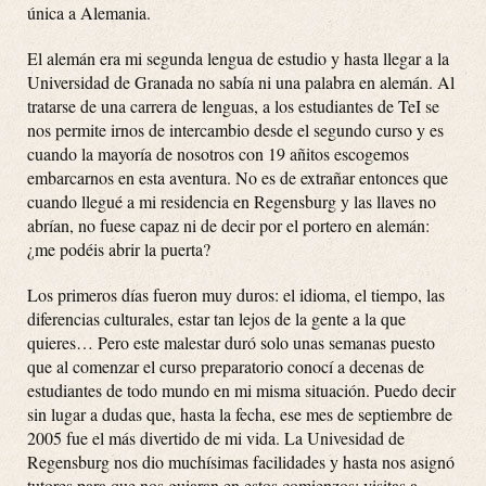
única a Alemania.
El alemán era mi segunda lengua de estudio y hasta llegar a la
Universidad de Granada no sabía ni una palabra en alemán. Al
tratarse de una carrera de lenguas, a los estudiantes de TeI se
nos permite irnos de intercambio desde el segundo curso y es
cuando la mayoría de nosotros con 19 añitos escogemos
embarcarnos en esta aventura. No es de extrañar entonces que
cuando llegué a mi residencia en Regensburg y las llaves no
abrían, no fuese capaz ni de decir por el portero en alemán:
¿me podéis abrir la puerta?
Los primeros días fueron muy duros: el idioma, el tiempo, las
diferencias culturales, estar tan lejos de la gente a la que
quieres… Pero este malestar duró solo unas semanas puesto
que al comenzar el curso preparatorio conocí a decenas de
estudiantes de todo mundo en mi misma situación. Puedo decir
sin lugar a dudas que, hasta la fecha, ese mes de septiembre de
2005 fue el más divertido de mi vida. La Univesidad de
Regensburg nos dio muchísimas facilidades y hasta nos asignó
tutores para que nos guiaran en estos comienzos: visitas a