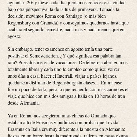
aguantar -20º y nieve cada día queríamos conocer esta ciudad
bajo otra perspectiva: la de la luz de primavera. Tomada la
decisión, movimos Roma con Santiago (o más bien
Regensburg con Granada) y conseguimos quedarnos hasta que
acabara el segundo semestre, nada más y nada menos que en
agosto.
Sin embargo, tener exámenes en agosto tenía una parte
positiva: el Semesterferien. ¿Y qué significa esa palabra tan
rara? Pues dos meses de vacaciones. De febrero a abril éramos
totalmente libres y cada uno lo empleó como quiso: volver
unos días a casa, hacer el Interrail, viajar a países lejanos,
quedarse a disfrutar de Regensburg sin clases… En mi caso
fue un poco de todo, pero lo que recuerdo con más cariño es el
viaje que hice con mis dos amigas a Italia en 10 horas de tren
desde Alemania.
Ya en Roma, nos acogieron unas chicas de Granada que
estaban allí de Erasmus y pudimos comprobar que la vida
Erasmus en Italia era muy diferente a la nuestra en Alemania:
fiestas en un barco hasta la madrugada, talleres en casas okupa