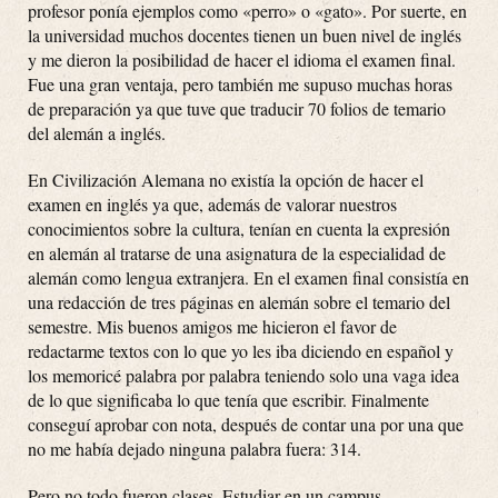
profesor ponía ejemplos como «perro» o «gato». Por suerte, en
la universidad muchos docentes tienen un buen nivel de inglés
y me dieron la posibilidad de hacer el idioma el examen final.
Fue una gran ventaja, pero también me supuso muchas horas
de preparación ya que tuve que traducir 70 folios de temario
del alemán a inglés.
En Civilización Alemana no existía la opción de hacer el
examen en inglés ya que, además de valorar nuestros
conocimientos sobre la cultura, tenían en cuenta la expresión
en alemán al tratarse de una asignatura de la especialidad de
alemán como lengua extranjera. En el examen final consistía en
una redacción de tres páginas en alemán sobre el temario del
semestre. Mis buenos amigos me hicieron el favor de
redactarme textos con lo que yo les iba diciendo en español y
los memoricé palabra por palabra teniendo solo una vaga idea
de lo que significaba lo que tenía que escribir. Finalmente
conseguí aprobar con nota, después de contar una por una que
no me había dejado ninguna palabra fuera: 314.
Pero no todo fueron clases. Estudiar en un campus