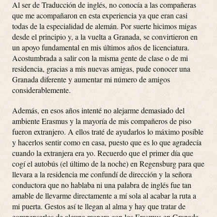
Al ser de Traducción de inglés, no conocía a las compañeras
que me acompañaron en esta experiencia ya que eran casi
todas de la especialidad de alemán. Por suerte hicimos migas
desde el principio y, a la vuelta a Granada, se convirtieron en
un apoyo fundamental en mis últimos años de licenciatura.
Acostumbrada a salir con la misma gente de clase o de mi
residencia, gracias a mis nuevas amigas, pude conocer una
Granada diferente y aumentar mi número de amigos
considerablemente.
Además, en esos años intenté no alejarme demasiado del
ambiente Erasmus y la mayoría de mis compañeros de piso
fueron extranjero. A ellos traté de ayudarlos lo máximo posible
y hacerlos sentir como en casa, puesto que es lo que agradecía
cuando la extranjera era yo. Recuerdo que el primer día que
cogí el autobús (el último de la noche) en Regensburg para que
llevara a la residencia me confundí de dirección y la señora
conductora que no hablaba ni una palabra de inglés fue tan
amable de llevarme directamente a mí sola al acabar la ruta a
mi puerta. Gestos así te llegan al alma y hay que tratar de
compensarlos de alguna manera con los Erasmus en Granada