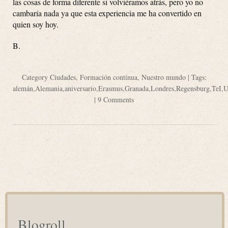
las cosas de forma diferente si volviéramos atrás, pero yo no
cambaría nada ya que esta experiencia me ha convertido en
quien soy hoy.
B.
Category
Ciudades
,
Formación contínua
,
Nuestro mundo
| Tags:
alemán
,
Alemania
,
aniversario
,
Erasmus
,
Granada
,
Londres
,
Regensburg
,
TeI
,
|
9 Comments
Blogroll