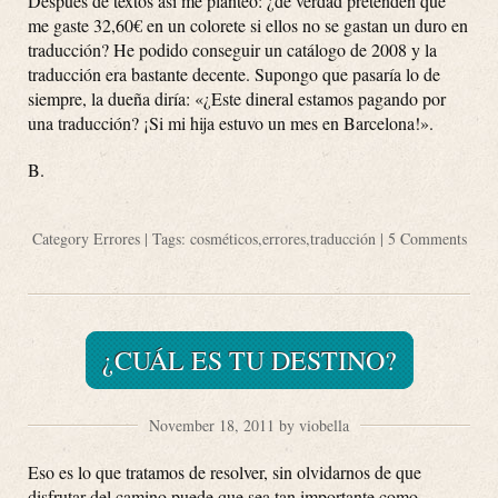
Después de textos así me planteo: ¿de verdad pretenden que
me gaste 32,60€ en un colorete si ellos no se gastan un duro en
traducción? He podido conseguir un catálogo de 2008 y la
traducción era bastante decente. Supongo que pasaría lo de
siempre, la dueña diría: «¿Este dineral estamos pagando por
una traducción? ¡Si mi hija estuvo un mes en Barcelona!».
B.
Category
Errores
| Tags:
cosméticos
,
errores
,
traducción
|
5 Comments
¿CUÁL ES TU DESTINO?
November 18, 2011 by viobella
Eso es lo que tratamos de resolver, sin olvidarnos de que
disfrutar del camino puede que sea tan importante como