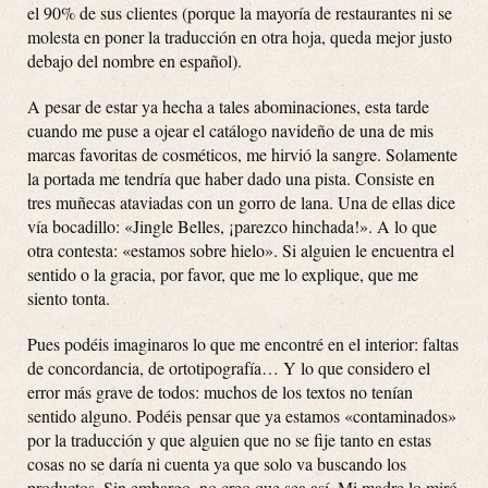
el 90% de sus clientes (porque la mayoría de restaurantes ni se
molesta en poner la traducción en otra hoja, queda mejor justo
debajo del nombre en español).
A pesar de estar ya hecha a tales abominaciones, esta tarde
cuando me puse a ojear el catálogo navideño de una de mis
marcas favoritas de cosméticos, me hirvió la sangre. Solamente
la portada me tendría que haber dado una pista. Consiste en
tres muñecas ataviadas con un gorro de lana. Una de ellas dice
vía bocadillo: «Jingle Belles, ¡parezco hinchada!». A lo que
otra contesta: «estamos sobre hielo». Si alguien le encuentra el
sentido o la gracia, por favor, que me lo explique, que me
siento tonta.
Pues podéis imaginaros lo que me encontré en el interior: faltas
de concordancia, de ortotipografía… Y lo que considero el
error más grave de todos: muchos de los textos no tenían
sentido alguno. Podéis pensar que ya estamos «contaminados»
por la traducción y que alguien que no se fije tanto en estas
cosas no se daría ni cuenta ya que solo va buscando los
productos. Sin embargo, no creo que sea así. Mi madre lo miró