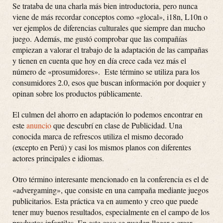
Se trataba de una charla más bien introductoria, pero nunca
viene de más recordar conceptos como «glocal», i18n, L10n o
ver ejemplos de diferencias culturales que siempre dan mucho
juego. Además, me gustó comprobar que las compañías
empiezan a valorar el trabajo de la adaptación de las campañas
y tienen en cuenta que hoy en día crece cada vez más el
número de «prosumidores». Este término se utiliza para los
consumidores 2.0, esos que buscan información por doquier y
opinan sobre los productos públicamente.
El culmen del ahorro en adaptación lo podemos encontrar en
este
anuncio
que descubrí en clase de Publicidad. Una
conocida marca de refrescos utiliza el mismo decorado
(excepto en Perú) y casi los mismos planos con diferentes
actores principales e idiomas.
Otro término interesante mencionado en la conferencia es el de
«advergaming», que consiste en una campaña mediante juegos
publicitarios. Esta práctica va en aumento y creo que puede
tener muy buenos resultados, especialmente en el campo de los
productos infantiles. En este caso se pueden llegar a crear