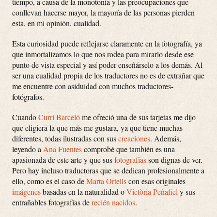
tiempo, a causa de la monotonía y las preocupaciones que
conllevan hacerse mayor, la mayoría de las personas pierden
esta, en mi opinión, cualidad.
Esta curiosidad puede reflejarse claramente en la fotografía, ya
que inmortalizamos lo que nos rodea para mirarlo desde ese
punto de vista especial y así poder enseñárselo a los demás. Al
ser una cualidad propia de los traductores no es de extrañar que
me encuentre con asiduidad con muchos traductores-
fotógrafos.
Cuando
Curri Barceló
me ofreció una de sus tarjetas me dijo
que eligiera la que más me gustara, ya que tiene muchas
diferentes, todas ilustradas con sus
creaciones
. Además,
leyendo a
Ana Fuentes
comprobé que también es una
apasionada de este arte y que sus
fotografías
son dignas de ver.
Pero hay incluso traductoras que se dedican profesionalmente a
ello, como es el caso de
Marta Ortells
con esas originales
imágenes
basadas en la naturalidad o
Victòria Peñafiel
y sus
entrañables fotografías de
recién nacidos
.