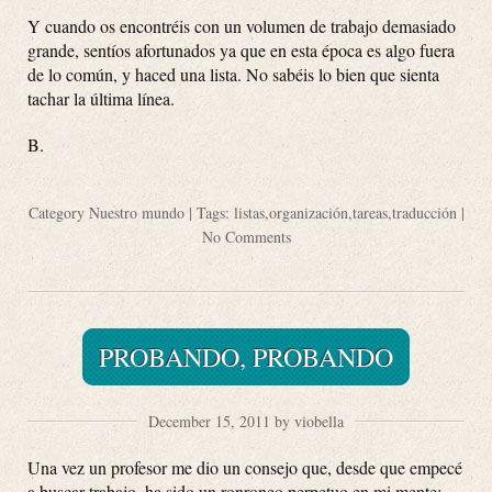
Y cuando os encontréis con un volumen de trabajo demasiado
grande, sentíos afortunados ya que en esta época es algo fuera
de lo común, y haced una lista. No sabéis lo bien que sienta
tachar la última línea.
B.
Category
Nuestro mundo
| Tags:
listas
,
organización
,
tareas
,
traducción
|
No Comments
PROBANDO, PROBANDO
December 15, 2011 by viobella
Una vez un profesor me dio un consejo que, desde que empecé
a buscar trabajo, ha sido un ronroneo perpetuo en mi mente: